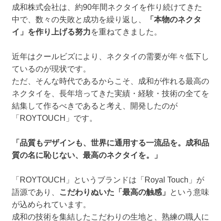
成和株式会社は、約90年間ネクタイを作り続けてきた
中で、数々の失敗と成功を繰り返し、
「本物のネクタ
イ」を作り上げる努力
を重ねてきました。
近年はクールビズにより、ネクタイの需要が年々低下し
ているのが現状です。
ただ、そんな時代であるからこそ、成和が作れる最高の
ネクタイを、長年培ってきた実績・経験・技術の全てを
結集して作るべきであると考え、開発したのが
「ROYTOUCH」です。
「品質もデザインも、世界に通用する一流品を。成和品
質の名に恥じない、最高のネクタイを。」
「ROYTOUCH」というブランドは「Royal Touch」が
語源であり、
こだわりぬいた「最高の触感」
という意味
が込められています。
成和の技術を集結したこだわりの生地と、熟練の職人に