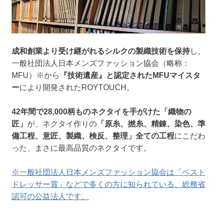
成和創業より受け継がれるシルクの製織技術を保持
し、
一般社団法人日本メンズファッション協会（略称：
MFU）※から
『技術遺産』と認定されたMFUマイスタ
ー
により開発されたROYTOUCH。
42年間で28,000柄ものネクタイを手がけた「織物の
匠」
が、ネクタイ作りの
「原糸、撚糸、精錬、染色、準
備工程、意匠、製織、検反、整理」全ての工程
にこだわ
った、まさに最高品質のネクタイです。
※一般社団法人日本メンズファッション協会は「ベスト
ドレッサー賞」などで多くの方に知られている、総務省
認可の公益法人です。