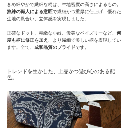
きめ細やかで繊細な柄は、生地密度の高さによるもの。
熟練の職人による意匠
で繊細かつ重厚に仕上げ、優れた
生地の風合い、立体感を実現しました。
正確なドット、精緻な小紋、優美なペイズリーなど、
何
度も柄に修正を加え
、より繊細で美しい柄を表現してい
ます。全て、
成和品質のプライド
です。
トレンドを生かした、上品かつ遊び心のある配
色。