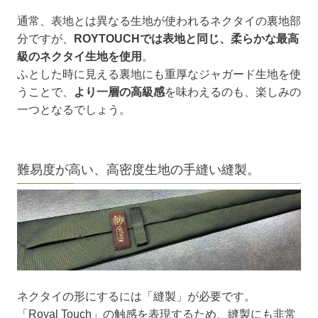
通常、表地とは異なる生地が使われるネクタイの裏地部
分ですが、
ROYTOUCHでは表地と同じ、柔らかな最高
級のネクタイ生地を使用
。
ふとした時に見える裏地にも重厚なジャガード生地を使
うことで、
より一層の高級感
を味わえるのも、楽しみの
一つとなるでしょう。
難易度が高い、高密度生地の手縫い縫製。
ネクタイの形にするには「縫製」が必要です。
「Royal Touch」の触感を表現するため、縫製にも非常