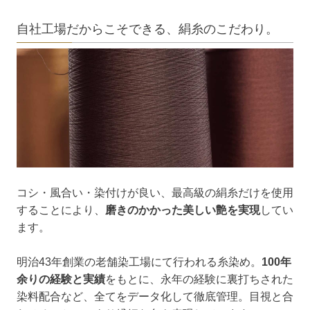
自社工場だからこそできる、絹糸のこだわり。
コシ・風合い・染付けが良い、最高級の絹糸だけを使用
することにより、
磨きのかかった美しい艶を実現
してい
ます。
明治43年創業の老舗染工場にて行われる糸染め。
100年
余りの経験と実績
をもとに、永年の経験に裏打ちされた
染料配合など、全てをデータ化して徹底管理。目視と合