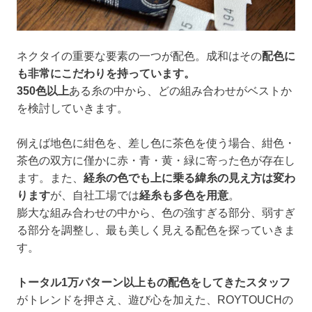
ネクタイの重要な要素の一つが配色。成和はその
配色に
も非常にこだわりを持っています。
350色以上
ある糸の中から、どの組み合わせがベストか
を検討していきます。
例えば地色に紺色を、差し色に茶色を使う場合、紺色・
茶色の双方に僅かに赤・青・黄・緑に寄った色が存在し
ます。また、
経糸の色でも上に乗る緯糸の見え方は変わ
ります
が、自社工場では
経糸も多色を用意
。
膨大な組み合わせの中から、色の強すぎる部分、弱すぎ
る部分を調整し、最も美しく見える配色を探っていきま
す。
トータル1万パターン以上もの配色をしてきたスタッフ
がトレンドを押さえ、遊び心を加えた、ROYTOUCHの