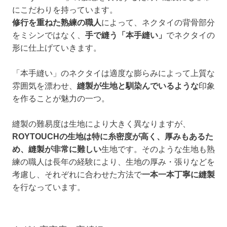
にこだわりを持っています。
修行を重ねた熟練の職人
によって、ネクタイの背骨部分
をミシンではなく、
手で縫う「本手縫い」
でネクタイの
形に仕上げていきます。
「本手縫い」のネクタイは適度な膨らみによって上質な
雰囲気を漂わせ、
縫製が生地と馴染んでいるような
印象
を作ることが魅力の一つ。
縫製の難易度は生地により大きく異なりますが、
ROYTOUCHの生地は特に糸密度が高く、厚みもあるた
め、縫製が非常に難しい
生地です。そのような生地も熟
練の職人は長年の経験により、生地の厚み・張りなどを
考慮し、それぞれに合わせた方法で
一本一本丁寧に縫製
を行なっています。