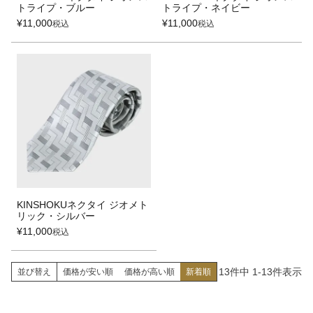
トライプ・ブルー
トライプ・ネイビー
¥
11,000
¥
11,000
税込
税込
KINSHOKUネクタイ ジオメト
リック・シルバー
¥
11,000
税込
13
件中
1
-
13
件表示
並び替え
価格が安い順
価格が高い順
新着順