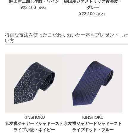
純国産三崩し小紋・ワイン
純国産ジオメトリック青海波・
¥23,100
グレー
（税込）
¥23,100
（税込）
特別な技法を使ったこだわりぬいた一本をプレゼントした
い方
KINSHOKU
KINSHOKU
京友禅ジャガードシャドースト
京友禅ジャガードシャドースト
ライプ小紋・ネイビー
ライプドット・ブルー