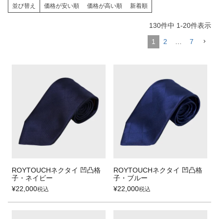
並び替え
価格が安い順
価格が高い順
新着順
130
件中
1
-
20
件表示
1
2
…
7
ROYTOUCHネクタイ 凹凸格
ROYTOUCHネクタイ 凹凸格
子・ネイビー
子・ブルー
¥
22,000
¥
22,000
税込
税込