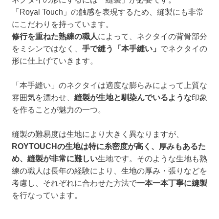
「Royal Touch」の触感を表現するため、縫製にも非常
にこだわりを持っています。
修行を重ねた熟練の職人
によって、ネクタイの背骨部分
をミシンではなく、
手で縫う「本手縫い」
でネクタイの
形に仕上げていきます。
「本手縫い」のネクタイは適度な膨らみによって上質な
雰囲気を漂わせ、
縫製が生地と馴染んでいるような
印象
を作ることが魅力の一つ。
縫製の難易度は生地により大きく異なりますが、
ROYTOUCHの生地は特に糸密度が高く、厚みもあるた
め、縫製が非常に難しい
生地です。そのような生地も熟
練の職人は長年の経験により、生地の厚み・張りなどを
考慮し、それぞれに合わせた方法で
一本一本丁寧に縫製
を行なっています。