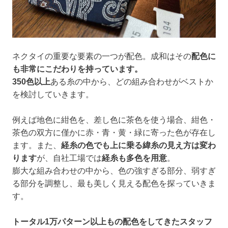
ネクタイの重要な要素の一つが配色。成和はその
配色に
も非常にこだわりを持っています。
350色以上
ある糸の中から、どの組み合わせがベストか
を検討していきます。
例えば地色に紺色を、差し色に茶色を使う場合、紺色・
茶色の双方に僅かに赤・青・黄・緑に寄った色が存在し
ます。また、
経糸の色でも上に乗る緯糸の見え方は変わ
ります
が、自社工場では
経糸も多色を用意
。
膨大な組み合わせの中から、色の強すぎる部分、弱すぎ
る部分を調整し、最も美しく見える配色を探っていきま
す。
トータル1万パターン以上もの配色をしてきたスタッフ