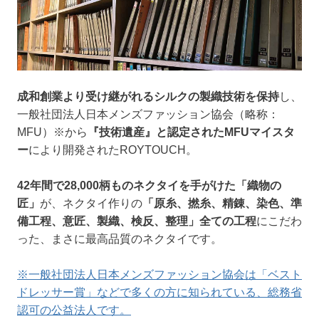
成和創業より受け継がれるシルクの製織技術を保持
し、
一般社団法人日本メンズファッション協会（略称：
MFU）※から
『技術遺産』と認定されたMFUマイスタ
ー
により開発されたROYTOUCH。
42年間で28,000柄ものネクタイを手がけた「織物の
匠」
が、ネクタイ作りの
「原糸、撚糸、精錬、染色、準
備工程、意匠、製織、検反、整理」全ての工程
にこだわ
った、まさに最高品質のネクタイです。
※一般社団法人日本メンズファッション協会は「ベスト
ドレッサー賞」などで多くの方に知られている、総務省
認可の公益法人です。