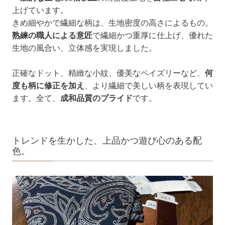
上げています。
きめ細やかで繊細な柄は、生地密度の高さによるもの。
熟練の職人による意匠
で繊細かつ重厚に仕上げ、優れた
生地の風合い、立体感を実現しました。
正確なドット、精緻な小紋、優美なペイズリーなど、
何
度も柄に修正を加え
、より繊細で美しい柄を表現してい
ます。全て、
成和品質のプライド
です。
トレンドを生かした、上品かつ遊び心のある配
色。