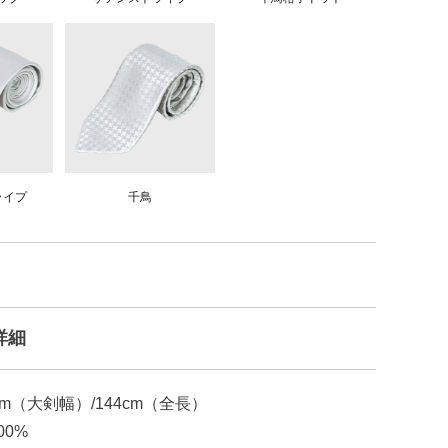
ライプ
千鳥
詳細
cm（大剣幅）/144cm（全長）
00%