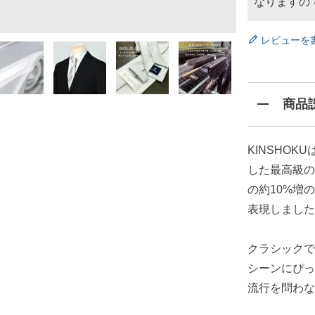
なりますの
レビューを
商品
KINSHO
した最高級の
の約10%増
表現しました
クラシックで
シーンにぴっ
流行を問わな