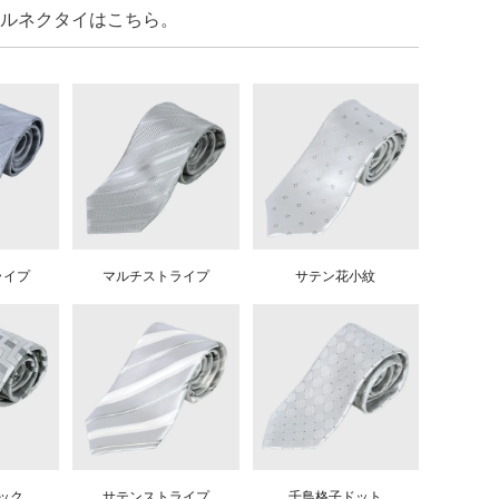
ルネクタイはこちら。
ライプ
マルチストライプ
サテン花小紋
ック
サテンストライプ
千鳥格子ドット