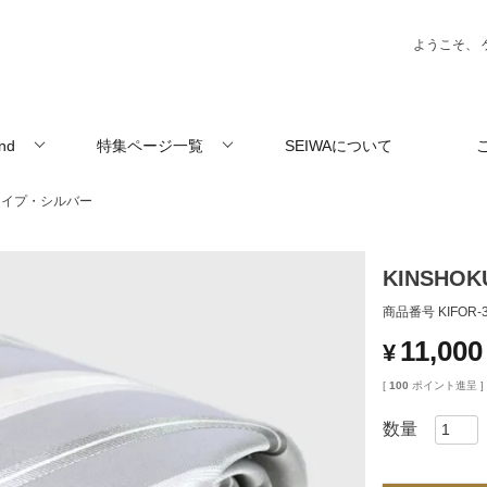
ようこそ、 
and
特集ページ一覧
SEIWAについて
トライプ・シルバー
KINSH
商品番号
KIFOR-
11,000
¥
[
100
ポイント進呈 ]