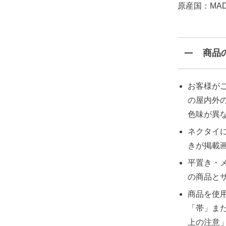
原産国：MADE 
商品
お客様が
の屋内外
色味が異
ネクタイ
きが掲載
平置き・
の商品と
商品を使
「帯」ま
上の注意