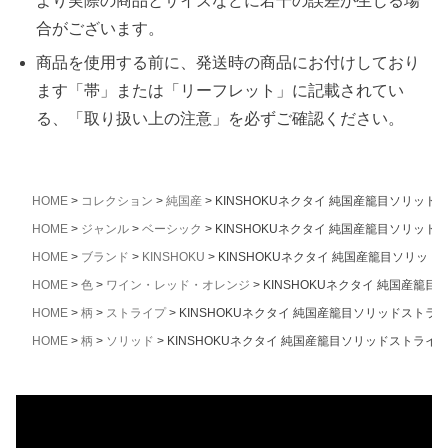
より実際の商品とサイズなどに若干の誤差が生じる場
合がございます。
商品を使用する前に、発送時の商品にお付けしており
ます「帯」または「リーフレット」に記載されてい
る、「取り扱い上の注意」を必ずご確認ください。
HOME
コレクション
純国産
KINSHOKUネクタイ 純国産籠目ソリッ
HOME
ジャンル
ベーシック
KINSHOKUネクタイ 純国産籠目ソリッ
HOME
ブランド
KINSHOKU
KINSHOKUネクタイ 純国産籠目ソリッ
HOME
色
ワイン・レッド・オレンジ
KINSHOKUネクタイ 純国産籠
HOME
柄
ストライプ
KINSHOKUネクタイ 純国産籠目ソリッドストラ
HOME
柄
ソリッド
KINSHOKUネクタイ 純国産籠目ソリッドストライ