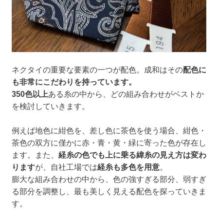
ネクタイの重要な要素の一つが配色。成和はその
配色に
も非常にこだわりを持っています。
350色以上
ある糸の中から、どの組み合わせがベストか
を検討していきます。
例えば地色に紺色を、差し色に茶色を使う場合、紺色・
茶色の双方に僅かに赤・青・黄・緑に寄った色が存在し
ます。また、
経糸の色でも上に乗る緯糸の見え方は変わ
ります
が、自社工場では
経糸も多色を用意
。
膨大な組み合わせの中から、色の強すぎる部分、弱すぎ
る部分を調整し、最も美しく見える配色を探っていきま
す。