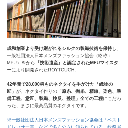
成和創業より受け継がれるシルクの製織技術を保持
し、
一般社団法人日本メンズファッション協会（略称：
MFU）※から
『技術遺産』と認定されたMFUマイスタ
ー
により開発されたROYTOUCH。
42年間で28,000柄ものネクタイを手がけた「織物の
匠」
が、ネクタイ作りの
「原糸、撚糸、精錬、染色、準
備工程、意匠、製織、検反、整理」全ての工程
にこだわ
った、まさに最高品質のネクタイです。
※一般社団法人日本メンズファッション協会は「ベスト
ドレッサー賞」などで多くの方に知られている、総務省