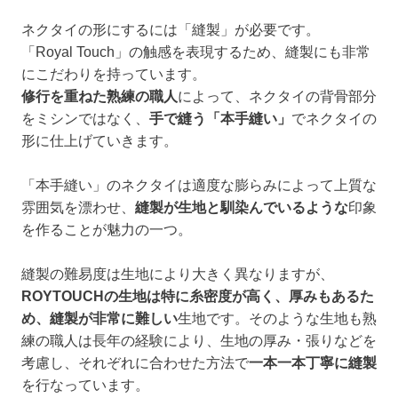
ネクタイの形にするには「縫製」が必要です。
「Royal Touch」の触感を表現するため、縫製にも非常
にこだわりを持っています。
修行を重ねた熟練の職人
によって、ネクタイの背骨部分
をミシンではなく、
手で縫う「本手縫い」
でネクタイの
形に仕上げていきます。
「本手縫い」のネクタイは適度な膨らみによって上質な
雰囲気を漂わせ、
縫製が生地と馴染んでいるような
印象
を作ることが魅力の一つ。
縫製の難易度は生地により大きく異なりますが、
ROYTOUCHの生地は特に糸密度が高く、厚みもあるた
め、縫製が非常に難しい
生地です。そのような生地も熟
練の職人は長年の経験により、生地の厚み・張りなどを
考慮し、それぞれに合わせた方法で
一本一本丁寧に縫製
を行なっています。