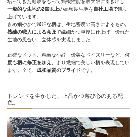
培ってきた経験をもって織機性能を最大限に引き出し、
一般的な生地の2倍以上
の高密度生地を
自社工場で
織り
上げています。
きめ細やかで繊細な柄は、生地密度の高さによるもの。
熟練の職人による意匠
で繊細かつ重厚に仕上げ、優れた
生地の風合い、立体感を実現しました。
正確なドット、精緻な小紋、優美なペイズリーなど、
何
度も柄に修正を加え
、より繊細で美しい柄を表現してい
ます。全て、
成和品質のプライド
です。
トレンドを生かした、上品かつ遊び心のある配
色。