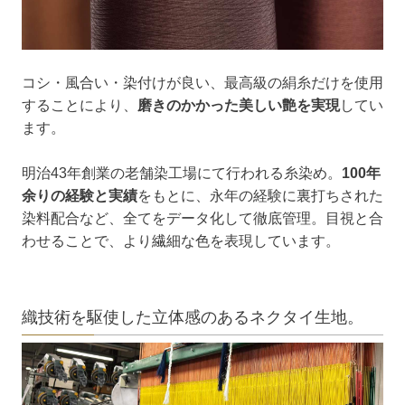
コシ・風合い・染付けが良い、最高級の絹糸だけを使用
することにより、
磨きのかかった美しい艶を実現
してい
ます。
明治43年創業の老舗染工場にて行われる糸染め。
100年
余りの経験と実績
をもとに、永年の経験に裏打ちされた
染料配合など、全てをデータ化して徹底管理。目視と合
わせることで、より繊細な色を表現しています。
織技術を駆使した立体感のあるネクタイ生地。