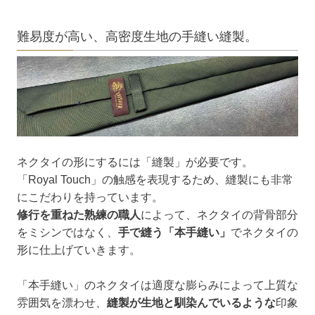
難易度が高い、高密度生地の手縫い縫製。
ネクタイの形にするには「縫製」が必要です。
「Royal Touch」の触感を表現するため、縫製にも非常
にこだわりを持っています。
修行を重ねた熟練の職人
によって、ネクタイの背骨部分
をミシンではなく、
手で縫う「本手縫い」
でネクタイの
形に仕上げていきます。
「本手縫い」のネクタイは適度な膨らみによって上質な
雰囲気を漂わせ、
縫製が生地と馴染んでいるような
印象