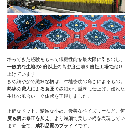
培ってきた経験をもって織機性能を最大限に引き出し、
一般的な生地の2倍以上
の高密度生地を
自社工場で
織り
上げています。
きめ細やかで繊細な柄は、生地密度の高さによるもの。
熟練の職人による意匠
で繊細かつ重厚に仕上げ、優れた
生地の風合い、立体感を実現しました。
正確なドット、精緻な小紋、優美なペイズリーなど、
何
度も柄に修正を加え
、より繊細で美しい柄を表現してい
ます。全て、
成和品質のプライド
です。