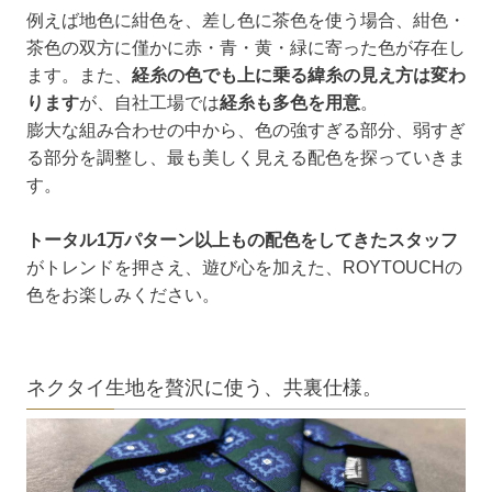
例えば地色に紺色を、差し色に茶色を使う場合、紺色・
茶色の双方に僅かに赤・青・黄・緑に寄った色が存在し
ます。また、
経糸の色でも上に乗る緯糸の見え方は変わ
ります
が、自社工場では
経糸も多色を用意
。
膨大な組み合わせの中から、色の強すぎる部分、弱すぎ
る部分を調整し、最も美しく見える配色を探っていきま
す。
トータル1万パターン以上もの配色をしてきたスタッフ
がトレンドを押さえ、遊び心を加えた、ROYTOUCHの
色をお楽しみください。
ネクタイ生地を贅沢に使う、共裏仕様。