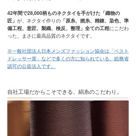
42年間で28,000柄ものネクタイを手がけた「織物の
匠」
が、ネクタイ作りの
「原糸、撚糸、精錬、染色、準
備工程、意匠、製織、検反、整理」全ての工程
にこだわ
った、まさに最高品質のネクタイです。
※一般社団法人日本メンズファッション協会は「ベスト
ドレッサー賞」などで多くの方に知られている、総務省
認可の公益法人です。
自社工場だからこそできる、絹糸のこだわり。