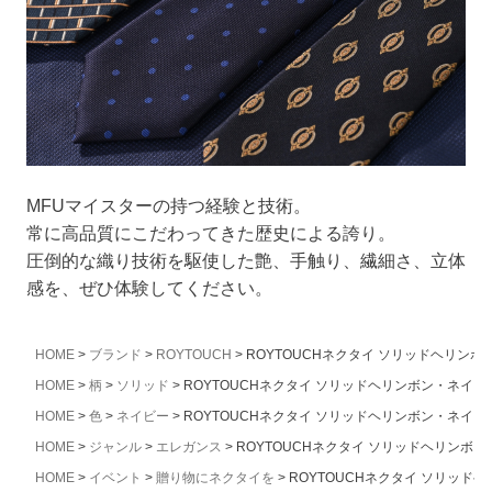
MFUマイスターの持つ経験と技術。
常に高品質にこだわってきた歴史による誇り。
圧倒的な織り技術を駆使した艶、手触り、繊細さ、立体
感を、ぜひ体験してください。
HOME
ブランド
ROYTOUCH
ROYTOUCHネクタイ ソリッドヘリンボ
HOME
柄
ソリッド
ROYTOUCHネクタイ ソリッドヘリンボン・ネイビ
HOME
色
ネイビー
ROYTOUCHネクタイ ソリッドヘリンボン・ネイビ
HOME
ジャンル
エレガンス
ROYTOUCHネクタイ ソリッドヘリンボ
HOME
イベント
贈り物にネクタイを
ROYTOUCHネクタイ ソリッド