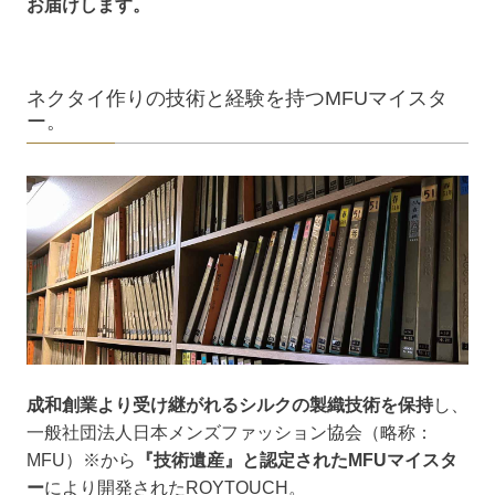
お届けします。
ネクタイ作りの技術と経験を持つMFUマイスタ
ー。
成和創業より受け継がれるシルクの製織技術を保持
し、
一般社団法人日本メンズファッション協会（略称：
MFU）※から
『技術遺産』と認定されたMFUマイスタ
ー
により開発されたROYTOUCH。