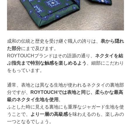
成和の伝統と歴史を受け継ぐ職人の誇りは、
表から隠れ
た部分
にまで及びます。
ROYTOUCHブランドはその語源の通り、
ネクタイを結
ぶ指先まで特別な触感を楽しめるよう
、細部にこだわり
をもっています。
通常、表地とは異なる生地が使われるネクタイの裏地部
分ですが、
ROYTOUCHでは表地と同じ、柔らかな最高
級のネクタイ生地を使用
。
ふとした時に見える裏地にも重厚なジャガード生地を使
うことで、
より一層の高級感
を味わえるのも、楽しみの
一つとなるでしょう。