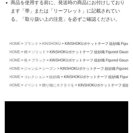
商品を使用する前に、発送時の商品にお付けしており
ます「帯」または「リーフレット」に記載されてい
る、「取り扱い上の注意」を必ずご確認ください。
HOME
ブランド
KINSHOKU
KINSHOKUポケットチーフ 紋紗織 Figur
HOME
柄
ソリッド
KINSHOKUポケットチーフ 紋紗織 Figured Ga
HOME
色
ブラック
KINSHOKUポケットチーフ 紋紗織 Figured Ga
HOME
ジャンル
シーズン
KINSHOKUポケットチーフ 紋紗織 Figure
HOME
コレクション
紋紗織
KINSHOKUポケットチーフ 紋紗織 Figur
HOME
イベント
贈り物にネクタイを
KINSHOKUポケットチーフ 紋紗織 