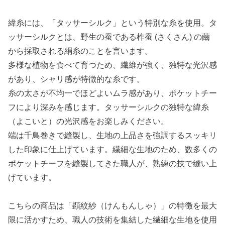
緯糸には、「タッサーシルク」という特別な糸を使用。タ
ッサーシルクとは、野生の蚕である柞蚕 (さくさん) の繭
から採取される絹糸のことを言います。
多様な植物を食べて育つため、繊維が強く、独特な光沢感
があり、シャリ感が特徴的な糸です。
糸の太さが不均一でほどよいムラ感があり、ポケットチー
フにより深みを感じます。タッサーシルクの独特な緯糸
（よこいと）の光沢感をお楽しみください。
端は千鳥巻きで縫製し、生地の上品さを強調するスッキリ
した印象に仕上げています。繊細な生地のため、数多くの
ポケットチーフを縫製してきた職人が、熟練の技で縫い上
げています。
こちらの商品は「顕紋紗（けんもんしゃ）」の特徴を最大
限に活かすため、職人の技術を集結した繊細な生地を使用