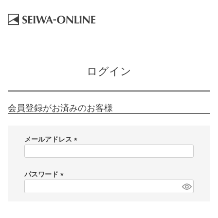
HOME
ログイン
ログイン
会員登録がお済みのお客様
メールアドレス
(
必
須
パスワード
)
(
必
須
)