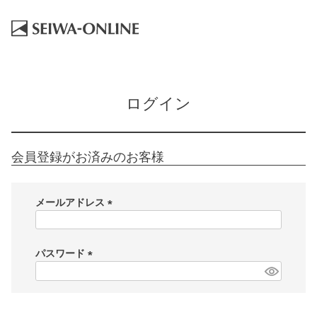
HOME
ログイン
ログイン
会員登録がお済みのお客様
メールアドレス
(
必
須
パスワード
)
(
必
須
)