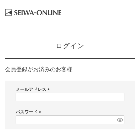
HOME
ログイン
ログイン
会員登録がお済みのお客様
メールアドレス
(
必
須
パスワード
)
(
必
須
)