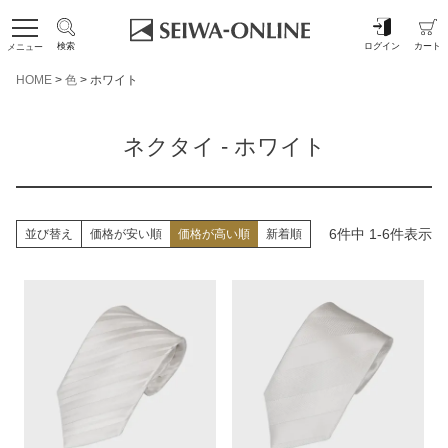
検索
ログイン
カート
メニュー
HOME
色
ホワイト
ネクタイ - ホワイト
6
件中
1
-
6
件表示
並び替え
価格が安い順
価格が高い順
新着順