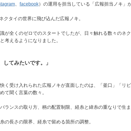
stagram
、
facebook
）の運用を担当している「広報担当ノキ」
月にネクタイの世界に飛び込んだ広報ノキ。
識が全くのゼロでのスタートでしたが、日々触れる数々のネク
と考えるようになりました。
、してみたいです。」
快く受け入れられた広報ノキが直面したのは、「釜口」「リピ
めて聞く言葉の数々。
バランスの取り方、柄の配置制限、経糸と緯糸の重なりで生ま
糸の長さの限界、経糸で留める箇所の調整。