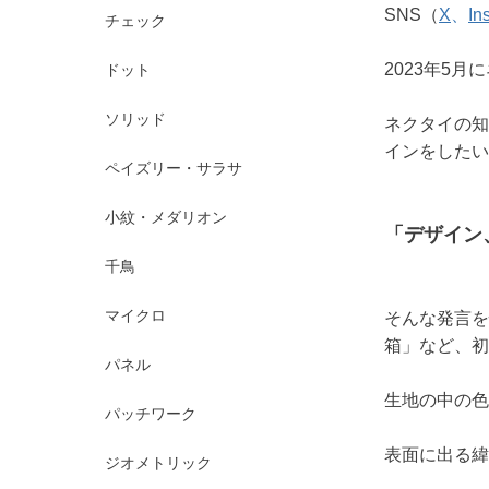
SNS（
X
、
In
チェック
2023年5
ドット
ソリッド
ネクタイの知
インをしたい
ペイズリー・サラサ
小紋・メダリオン
「デザイン
千鳥
マイクロ
そんな発言を
箱」など、初
パネル
生地の中の色
パッチワーク
表面に出る緯
ジオメトリック