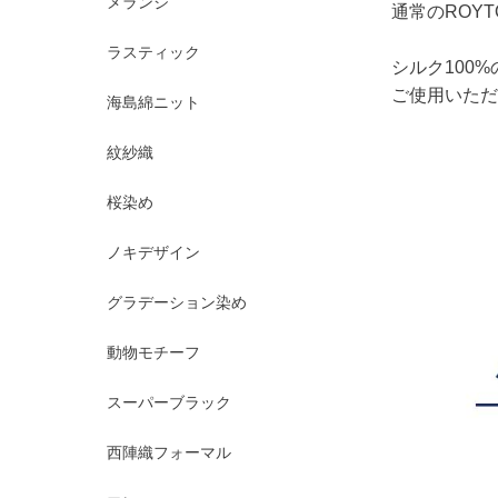
メランジ
通常のROY
ラスティック
シルク100
ご使用いただ
海島綿ニット
紋紗織
桜染め
ノキデザイン
グラデーション染め
動物モチーフ
スーパーブラック
西陣織フォーマル